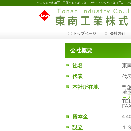
クロムメッキ加工 三価クロムめっき プラスチックめっき加工のこと
トップページ
会社方針
会社概要
社名
東
代表
代
本社所在地
〒3
埼玉
→
TEL
FAX
資本金
4,
設立
１