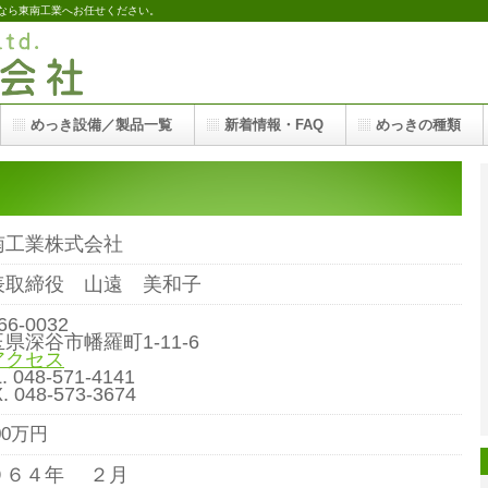
なら東南工業へお任せください。
めっき設備／製品一覧
新着情報・FAQ
めっきの種類
南工業株式会社
表取締役 山遠 美和子
66-0032
県深谷市幡羅町1-11-6
アクセス
. 048-571-4141
. 048-573-3674
400万円
９６４年 ２月