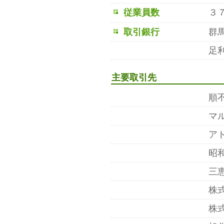
従業員数
３
取引銀行
群
足
主要取引先
順
マ
ア
昭
三
株
株